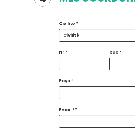
Civilité
*
N°
*
Rue
*
Pays
*
Email
**