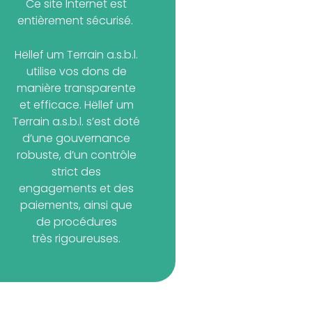
Ce site Internet est
entièrement sécurisé.
Hëllef um Terrain a.s.b.l.
utilise vos dons de
manière transparente
et efficace. Hëllef um
Terrain a.s.b.l. s’est doté
d’une gouvernance
robuste, d’un contrôle
strict des
engagements et des
paiements, ainsi que
de procédures
très rigoureuses.