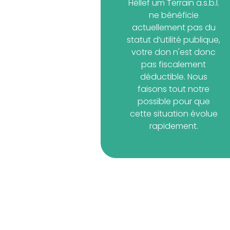
Hëllef um Terrain a.s.b.l.
ne bénéficie
actuellement pas du
statut d’utilité publique,
votre don n'est donc
pas fiscalement
déductible. Nous
faisons tout notre
possible pour que
cette situation évolue
rapidement.