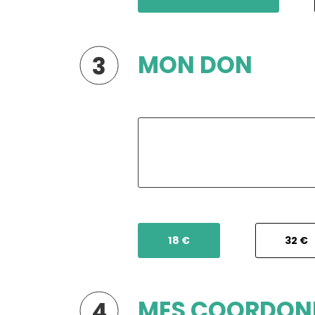
MON DON
3
18 €
32 €
MES COORDON
4