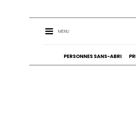
Aller
au
contenu
principal
MENU
PERSONNES SANS-ABRI
PR