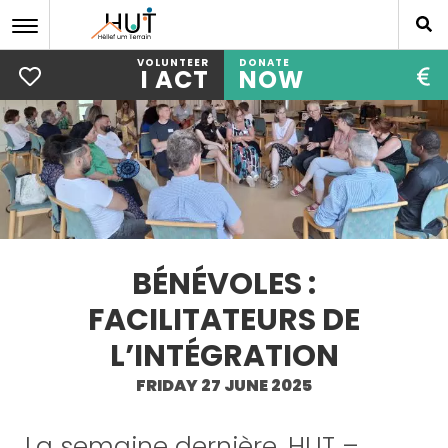
VOLUNTEER
DONATE
I ACT
NOW
Skip
to
main
content
BÉNÉVOLES :
FACILITATEURS DE
L’INTÉGRATION
FRIDAY 27 JUNE 2025
La semaine dernière, HUT –