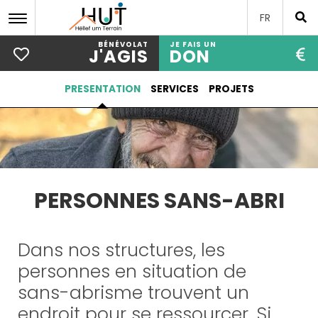
FR
BÉNÉVOLAT
JE FAIS UN
J'AGIS
DON
Aller
PRESENTATION
SERVICES
PROJETS
au
contenu
principal
PERSONNES SANS-ABRI
Dans nos structures, les
personnes en situation de
sans-abrisme trouvent un
endroit pour se ressourcer. Si