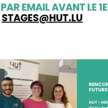
PAR EMAIL AVANT LE 1
:
STAGES
@HUT.LU
J'AIME M
RENCON
FUTURS
HUT - Hël