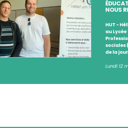
ÉDUCAT
NOUS R
HUT - Hël
au Lycée
Professi
sociales 
de la jour
Lundi 12 