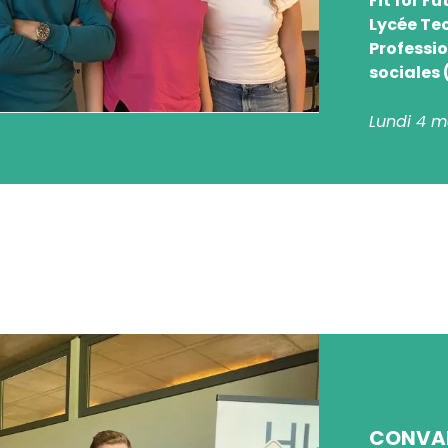
Fit for F
Lycée Te
Professi
sociales 
Lundi 4 m
J'AIME M
CONVAI