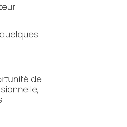
teur
e quelques
ortunité de
sionnelle,
s