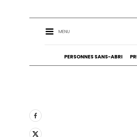
Aller
au
contenu
principal
MENU
PERSONNES SANS-ABRI
PR