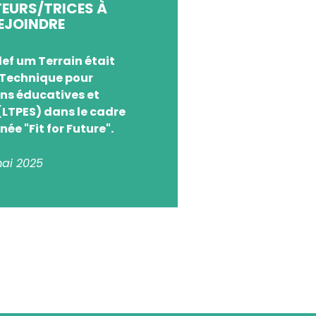
EURS/TRICES À
EJOINDRE
lef um Terrain était
 Technique pour
ons éducatives et
(LTPES) dans le cadre
née "Fit for Future".
mai 2025