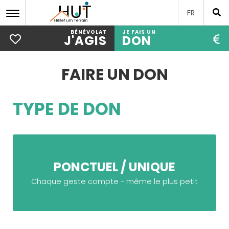
FR
BÉNÉVOLAT
JE FAIS UN
J'AGIS
DON
Aller
au
FAIRE UN DON
contenu
principal
TYPE DE DON
PONCTUEL / UNIQUE
Chaque geste compte - même le plus petit