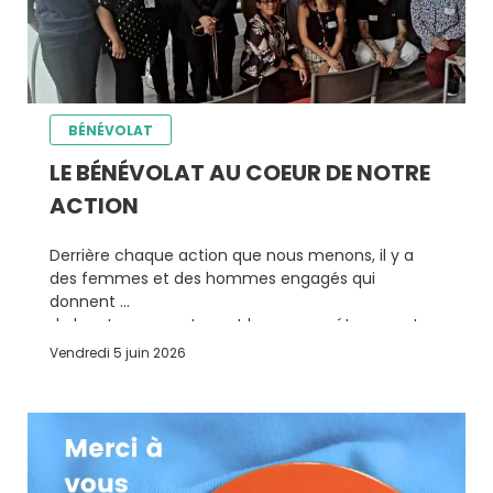
BÉNÉVOLAT
LE BÉNÉVOLAT AU COEUR DE NOTRE
ACTION
Derrière chaque action que nous menons, il y a
des femmes et des hommes engagés qui
donnent
de leur temps, partagent leurs compétences et
contribuent à créer du lien
Vendredi 5 juin 2026