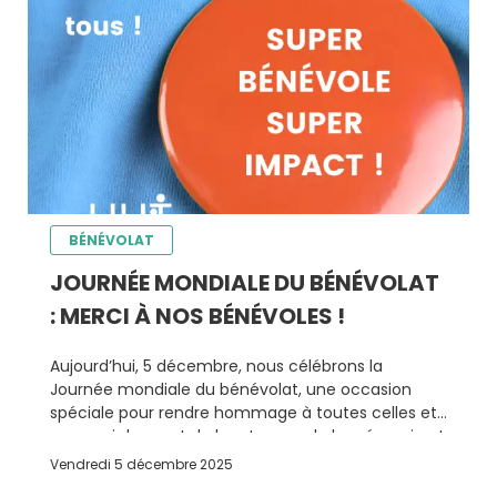
BÉNÉVOLAT
JOURNÉE MONDIALE DU BÉNÉVOLAT
: MERCI À NOS BÉNÉVOLES !
Aujourd’hui, 5 décembre, nous célébrons la
Journée mondiale du bénévolat, une occasion
spéciale pour rendre hommage à toutes celles et
ceux qui donnent de leur temps, de leur énergie et
de leur cœur pour soutenir notre mission.
Vendredi 5 décembre 2025