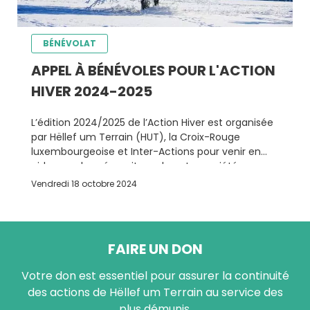
BÉNÉVOLAT
APPEL À BÉNÉVOLES POUR L'ACTION
HIVER 2024-2025
L’édition 2024/2025 de l’Action Hiver est organisée
par Hëllef um Terrain (HUT), la Croix-Rouge
luxembourgeoise et Inter-Actions pour venir en
aide aux plus nécessiteux de notre société
pendant la période des grands froids.
Vendredi 18 octobre 2024
FAIRE UN DON
Votre don est essentiel pour assurer la continuité
des actions de Hëllef um Terrain au service des
plus démunis.