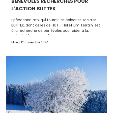
BÉNÉVOLES RECHERCHÉS POUR
L'ACTION BUTTEK
Spëndchen asbl qui fournit les épiceries sociales
BUTTEK, dont celles de HUT - Hëllef um Terrain, est
à la recherche de bénévoles pour aider à la
collecte de dons en faveur des personnes les plus
démunies dans les magasins Delhaize.
Mardi 12 novembre 2024