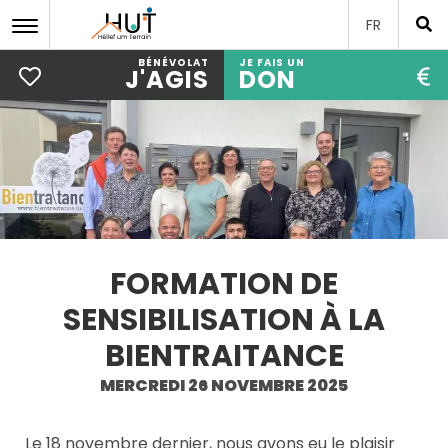
FR
BÉNÉVOLAT
JE FAIS UN
J'AGIS
DON
Aller
au
contenu
principal
FORMATION DE
SENSIBILISATION À LA
BIENTRAITANCE
MERCREDI 26 NOVEMBRE 2025
Le 18 novembre dernier, nous avons eu le plaisir