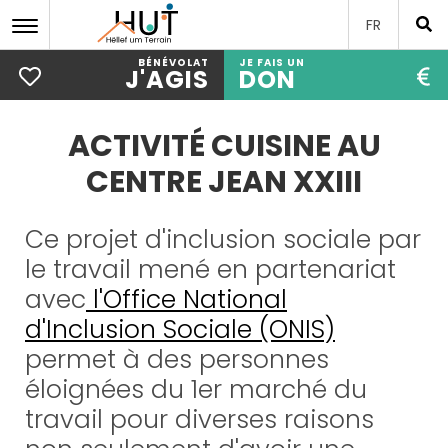
FR
BÉNÉVOLAT
JE FAIS UN
J'AGIS
DON
Aller
au
ACTIVITÉ CUISINE AU
contenu
principal
CENTRE JEAN XXIII
Ce projet d'inclusion sociale par
le travail mené en partenariat
avec
l'Office National
d'Inclusion Sociale (ONIS)
permet à des personnes
éloignées du 1er marché du
travail pour diverses raisons