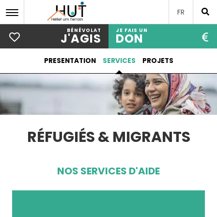
FR
BÉNÉVOLAT
JE FAIS UN
J'AGIS
DON
Aller
PRESENTATION
SERVICES
PROJETS
au
contenu
principal
RÉFUGIÉS & MIGRANTS
NOS SERVICES D'AIDE